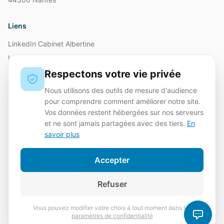
Liens
LinkedIn Cabinet Albertine
LinkedIn Pauline Lebret-Simonneaux
Respectons votre vie privée
Mentions légales
Nous utilisons des outils de mesure d'audience
pour comprendre comment améliorer notre site.
Partenaires
Vos données restent hébergées sur nos serveurs
et ne sont jamais partagées avec des tiers.
En
savoir plus
Accepter
Membre adhérent
Refuser
Vous pouvez modifier votre choix à tout moment dans les
©
2026
Cabinet Albertine
- SIREN
939531091
. Tous droits
paramètres de confidentialité
réservés.