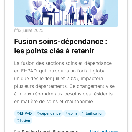
3 juillet 2025
Fusion soins-dépendance :
les points clés à retenir
La fusion des sections soins et dépendance
en EHPAD, qui introduira un forfait global
unique dès le 1er juillet 2025, impactera
plusieurs départements. Ce changement vise
à mieux répondre aux besoins des résidents
en matière de soins et d'autonomie.
EHPAD
dépendance
soins
tarification
fusion
Par
Pauline Lebret-Simonneaux
Lire l'article